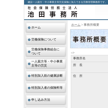
建設一人親方・中小事業主等労災保険に加入できる労務管理事務所です。
ホーム
> 事務所概要
ホーム
労働保険について
労働保険事務組合に
-->
ついて
事務所名
一人親方等・中小事業
所 長
主等の労災
特別加入前の健康診断
住 所
特別加入者の保険料等
申し込み方法