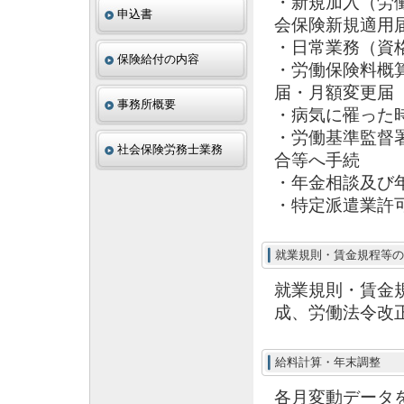
・新規加入（労
申込書
会保険新規適用
・日常業務（資
保険給付の内容
・労働保険料概
届・月額変更届
事務所概要
・病気に罹った
・労働基準監督
社会保険労務士業務
合等へ手続
・年金相談及び
・特定派遣業許
就業規則・賃金規程等の
就業規則・賃金
成、労働法令改
給料計算・年末調整
各月変動データ