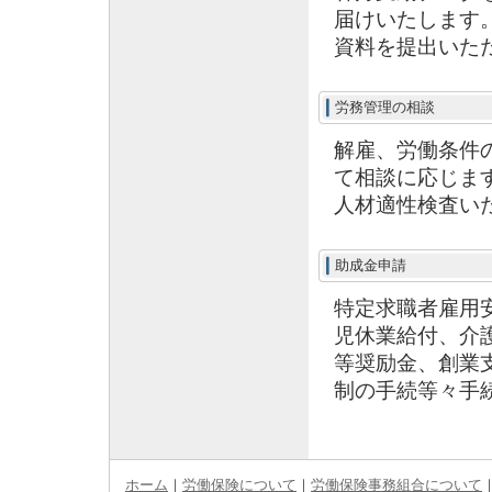
届けいたします
資料を提出いた
労務管理の相談
解雇、労働条件
て相談に応じま
人材適性検査い
助成金申請
特定求職者雇用
児休業給付、介
等奨励金、創業
制の手続等々手
ホーム
｜
労働保険について
｜
労働保険事務組合について