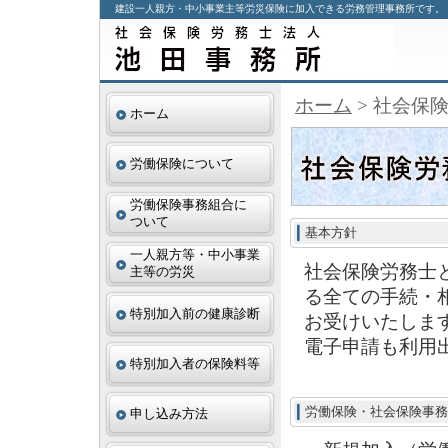
建設一人親方・中小事業主等労災保険に加入できる労務管理事務所です。
ホーム
> 社会保
ホーム
労働保険について
労働保険事務組合に
ついて
基本方針
一人親方等・中小事業
社会保険労務士
主等の労災
る全ての手続・
特別加入前の健康診断
お受けいたしま
電子申請も利用
特別加入者の保険料等
労働保険・社会保険事務
申し込み方法