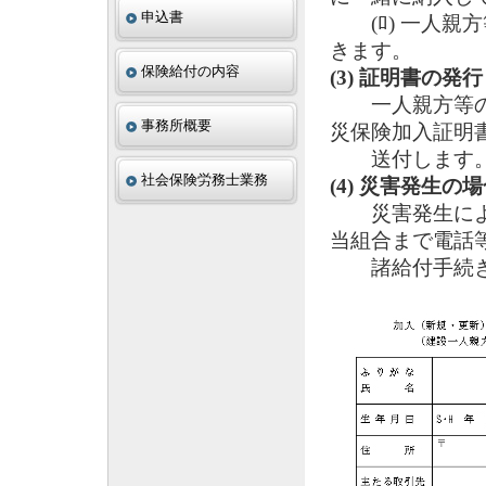
申込書
(ﾛ) 一人親
きます。
保険給付の内容
(3) 証明書の発行
一人親方等の場
事務所概要
災保険加入証明
送付します
社会保険労務士業務
(4) 災害発生の
災害発生により
当組合まで電話
諸給付手続き