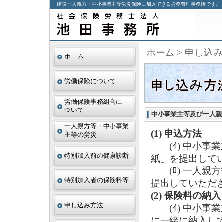
建設一人親方・中小事業主等労災保険に加入できる労務管理事務所です。
ホーム
> 申し込
ホーム
労働保険について
労働保険事務組合に
ついて
中小事業主等及び一人親
一人親方等・中小事業
(1) 申込方法
主等の労災
(ｲ) 中小事
特別加入前の健康診断
紙」を提出して
(ﾛ) 一人親
特別加入者の保険料等
提出していただ
(2) 保険料の納入
申し込み方法
(ｲ) 中小事
に一緒に納入し